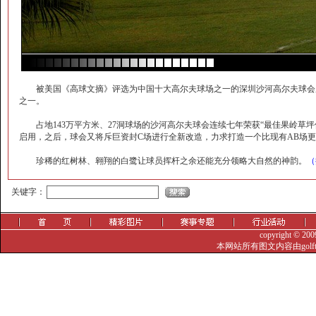
被美国《高球文摘》评选为中国十大高尔夫球场之一的深圳沙河高尔夫球会座
之一。
占地143万平方米、27洞球场的沙河高尔夫球会连续七年荣获“最佳果岭草坪保养
启用，之后，球会又将斥巨资封C场进行全新改造，力求打造一个比现有AB场更
珍稀的红树林、翱翔的白鹭让球员挥杆之余还能充分领略大自然的神韵。
（
觐眈箅圉?-噤忸赅蜞
关键字：
copyright © 20
本网站所有图文内容由golf