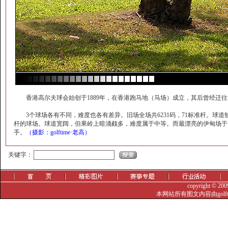
香港高尔夫球会始创于1889年，在香港跑马地（马场）成立，其后曾经迁往深
3个球场各有不同，难度也各有差异。旧场全场共6231码，71标准杆。球道狭窄
杆的球场。球道宽阔，但果岭上暗涌颇多，难度属于中等。而最漂亮的伊甸场于19
手。
（摄影：golftime·老高）
觐眈箅圉?-噤忸赅蜞
关键字：
copyright © 20
本网站所有图文内容由golf